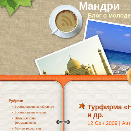
Мандри
Блог о молод
Рубрики
Турфирма «Н
Бронирование авиабилетов
Бронирование отелей
и др.
Визы и прочьи
12 Сен 2009 | Авт
формальности
Мои путешествия