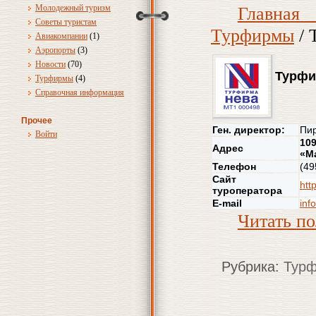
Молодежный туризм
Главна
Советы туристам
Турфирмы
/ 
Авиакомпании
(1)
Аэропорты
(3)
Новости
(70)
Турфи
Турфирмы
(4)
Справочная информация
Прочее
Ген. директор:
Пир
Войти
109
Адрес
«М
Телефон
(49
Сайт
htt
туроператора
E-mail
inf
Читать п
Рубрика:
Тур