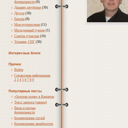
формальности
(6)
Дальнее зарубежье
(30)
Другое
(30)
Европа
(8)
Мои путешествия
(11)
Молодежный туризм
(1)
Советы туристам
(10)
Украина, СНГ
(30)
Интересные блоги
Прочее
Войти
Справочная информация
2
3
4
5
6
7
8
9
Популярные посты
«Золотая осень» в Карпатах
Текст запроса (заявки)
Визы и прочьи
формальности
Бронирование отелей
Бронирование авиабилетов