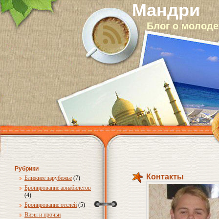
Мандри
Блог о молод
Рубрики
Контакты
Ближнее зарубежье
(7)
Бронирование авиабилетов
(4)
Бронирование отелей
(5)
Визы и прочьи