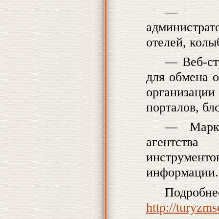
— Вла
администра
отелей, колыб
— Веб-ст
для обмена 
организации 
порталов, бл
— Марке
агентства
инструменто
информации.
Подроб
http://turyzm