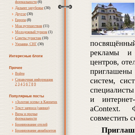
формальности
(6)
Дальнее зарубежье
(30)
Другое
(30)
Европа
(8)
Мои путешествия
(11)
Молодежный туризм
(1)
Советы туристам
(10)
посвящённый
Украина, СНГ
(30)
рекламы и 
Интересные блоги
центров, оте
Прочее
приглашены 
Войти
систем, сис
Справочная информация
2
3
4
5
6
7
8
9
специалисты
Популярные посты
и интернет-
«Золотая осень» в Карпатах
aContext. 
Текст запроса (заявки)
Визы и прочьи
совместить 
формальности
Бронирование отелей
Приглаш
Бронирование авиабилетов