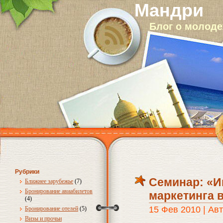
Мандри
Блог о молод
Рубрики
Семинар: «И
Ближнее зарубежье
(7)
Бронирование авиабилетов
маркетинга 
(4)
15 Фев 2010 | Ав
Бронирование отелей
(5)
Визы и прочьи