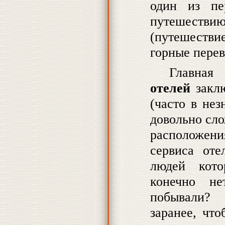
один из пе
путешеств
(путешеств
горные перев
Главная
отелей
заклю
(часто в нез
довольно сло
расположени
сервиса оте
людей кото
конечно н
побывали? 
заранее, что