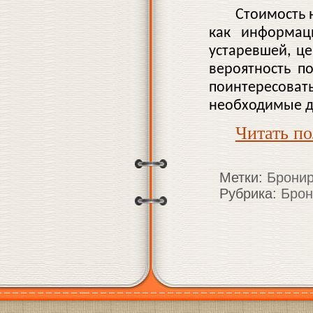
Стоимость 
как информац
устаревшей, ц
вероятность п
поинтересова
необходимые д
Читать п
Метки:
Бронир
Рубрика:
Брон