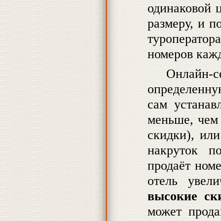
одинаковой ц
размеру, и п
туроперато
номеров каж
Онлайн
определенну
сам устанав
меньше, чем 
скидки), ил
накруток п
продаёт номе
отель увел
высокие ск
может прода