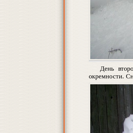
День втор
окремности. Сн