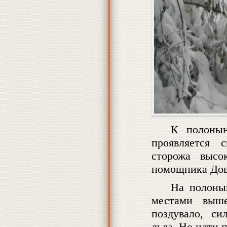
К полонын
проявляется 
сторожа высо
помощника Дов
На полонын
местами выше
поздувало, си
льда. Но идти 