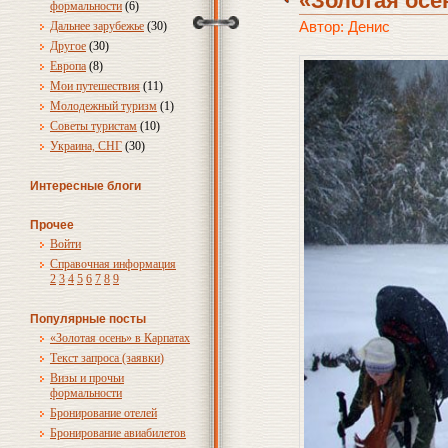
«Золотая осе
формальности
(6)
Автор: Денис
Дальнее зарубежье
(30)
Другое
(30)
Европа
(8)
Мои путешествия
(11)
Молодежный туризм
(1)
Советы туристам
(10)
Украина, СНГ
(30)
Интересные блоги
Прочее
Войти
Справочная информация
2
3
4
5
6
7
8
9
Популярные посты
«Золотая осень» в Карпатах
Текст запроса (заявки)
Визы и прочьи
формальности
Бронирование отелей
Бронирование авиабилетов