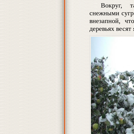
Вокруг, т
снежными сугр
внезапной, чт
деревьях весят