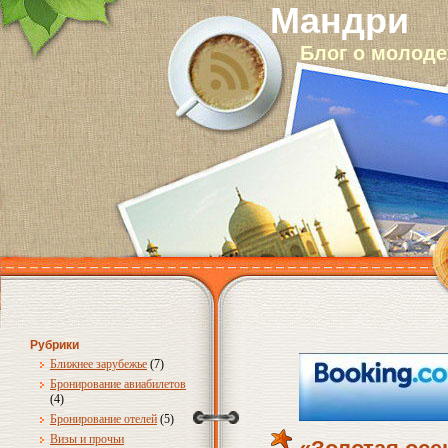
Мандри
Блог о молод
Рубрики
Ближнее зарубежье
(7)
Бронирование авиабилетов
(4)
Бронирование отелей
(5)
Визы и прочьи