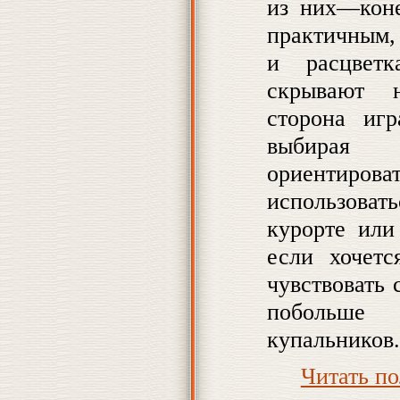
из них—коне
практичным, 
и расцветк
скрывают н
сторона иг
выбирая 
ориентиро
использоват
курорте или
если хочетс
чувствовать 
побольше 
купальников.
Читать п