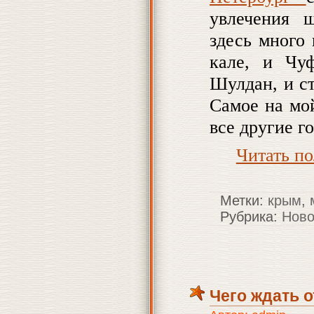
увлечения ш
здесь много
кале, и Чу
Шулдан, и с
Самое на мой
все другие г
Читать п
Метки:
крым
,
Рубрика:
Ново
Чего ждать 