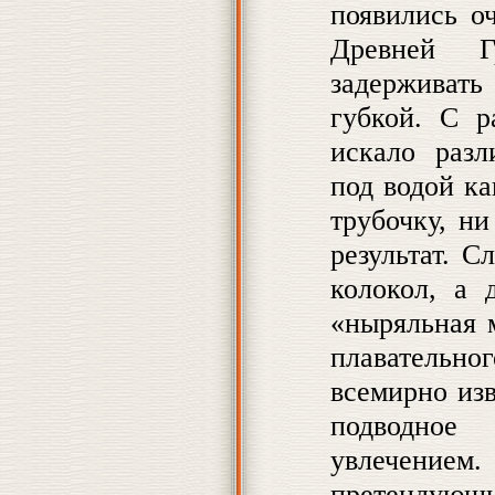
появились о
Древней Г
задерживат
губкой. С р
искало разл
под водой к
трубочку, ни
результат. 
колокол, а 
«ныряльная 
плавательно
всемирно из
подводное
увлечением.
претенду