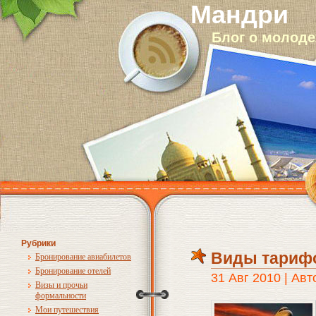
Мандри
Блог о молод
Рубрики
Виды тарифо
Бронирование авиабилетов
Бронирование отелей
31 Авг 2010 | Авт
Визы и прочьи
формальности
Мои путешествия