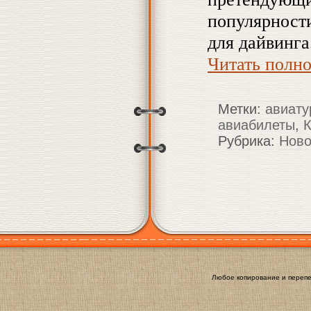
популярност
для дайвинга
Читать полн
Метки:
авиату
авиабилеты
,
К
Рубрика:
Ново
Любое копирование и перепе