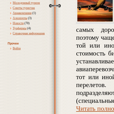
Молодежный туризм
Советы туристам
Авиакомпании
(1)
Аэропорты
(3)
Новости
(70)
самых доро
Турфирмы
(4)
Справочная информация
поэтому чащ
той или ино
Прочее
Войти
стоимость б
устанавли
авиаперевоз
тот или ино
перелетов
подразде
(специальные
Читать полн