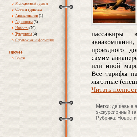
Молодежный туризм
Советы туристам
Авиакомпании
(1)
Аэропорты
(3)
Новости
(70)
пассажиры 
Турфирмы
(4)
Справочная информация
авиакомпании, 
проездного до
Прочее
самим авиапере
Войти
или иной марш
Все тарифы на
льготные (спец
Читать полнос
Метки:
дешевые а
экскурсионный т
Рубрика:
Новости