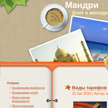
Мандри
Блог о молод
Рубрики
Виды тарифов 
Бронирование авиабилетов
Бронирование отелей
31 Авг 2010 | Автор: 
Визы и прочьи
формальности
Мои путешествия