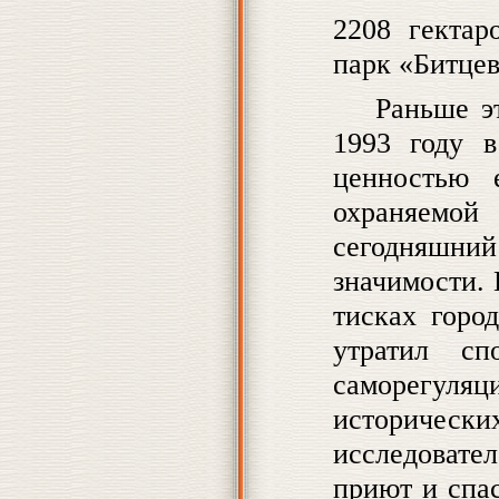
2208 гектар
парк «Битцев
Раньше э
1993 году в
ценностью 
охраняемо
сегодняшни
значимости. 
тисках горо
утратил сп
саморегу
историческ
исследоват
приют и спа