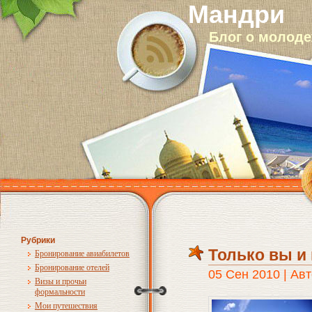
Мандри
Блог о молод
Рубрики
Только вы и
Бронирование авиабилетов
Бронирование отелей
05 Сен 2010 | Авт
Визы и прочьи
формальности
Мои путешествия