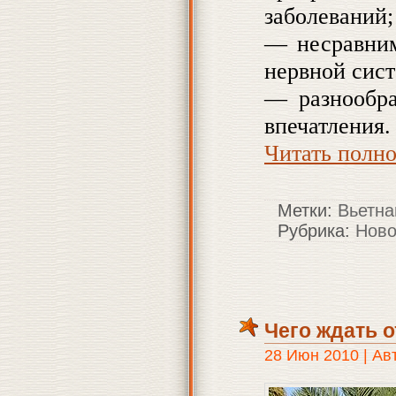
заболеваний;
— несравним
нервной сис
— разнообра
впечатления.
Читать полн
Метки:
Вьетн
Рубрика:
Ново
Чего ждать 
28 Июн 2010 | Ав