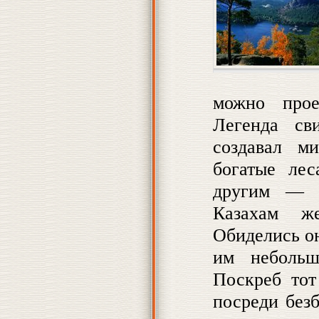
можно прое
Легенда сви
создавал м
богатые лес
другим — в
Казахам ж
Обиделись он
им неболь
Поскреб тот
посреди без