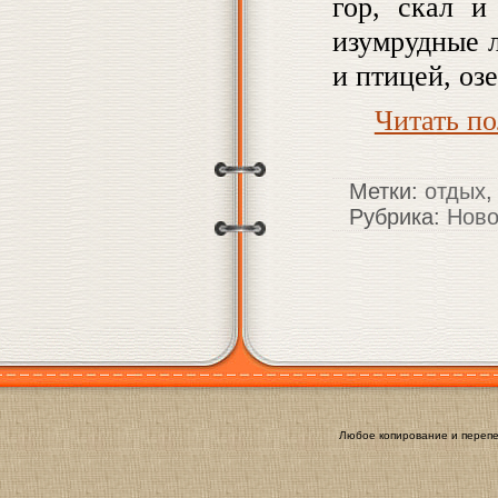
гор, скал и
изумрудные л
и птицей, оз
Читать п
Метки:
отдых
Рубрика:
Ново
Любое копирование и перепе