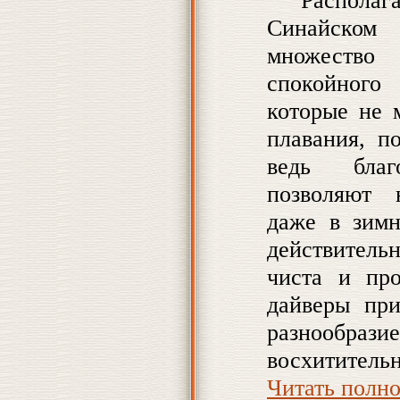
Синайском 
множество
спокойного 
которые не 
плавания, п
ведь благ
позволяют 
даже в зимн
действитель
чиста и пр
дайверы при
разнообр
восхититель
Читать полн