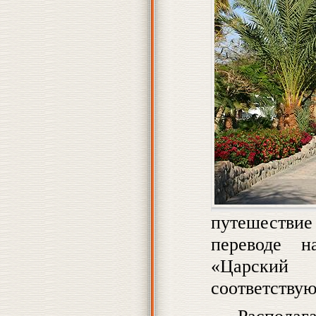
путешестви
переводе н
«Царский 
соответству
Распола