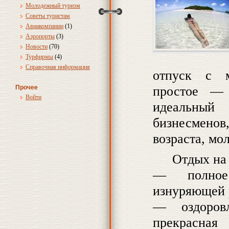
Молодежный туризм
Советы туристам
Авиакомпании
(1)
Аэропорты
(3)
Новости
(70)
Турфирмы
(4)
Справочная информация
отпуск с м
простое —
Прочее
Войти
идеальный
бизнесменов
возраста, мо
Отдых на
— полное
изнуряющей 
— оздоров
прекрасна