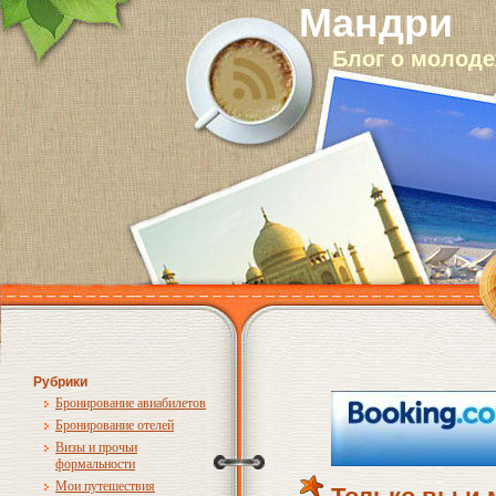
Мандри
Блог о молод
Рубрики
Бронирование авиабилетов
Бронирование отелей
Визы и прочьи
формальности
Мои путешествия