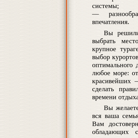
системы;
— разнообра
впечатления.
Вы решили
выбрать мест
крупное тура
выбор курорто
оптимального 
любое море: от
красивейших —
сделать прав
времени отдыха
Вы желаете
вся ваша семь
Вам достовер
обладающих 