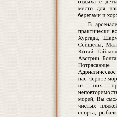
отдыха с деть
место для на
берегами и хор
В арсенале
практически в
Хургада, Шар
Сейшелы, Маль
Китай Тайланд
Австрии, Болга
Потрясающе 
Адриатическое 
нас Черное мо
из них при
неповторимость
морей, Вы смо
чистых пляже
спорта, рыбал