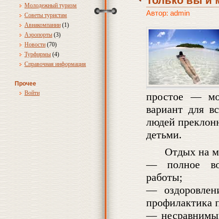
Только вы и 
Молодежный туризм
Автор: admin
Советы туристам
Авиакомпании
(1)
Аэропорты
(3)
Новости
(70)
Турфирмы
(4)
Справочная информация
Прочее
Войти
простое — мо
вариант для в
людей преклонн
детьми.
Отдых на м
— полное во
работы;
— оздоровлен
профилактика 
— несравнимый