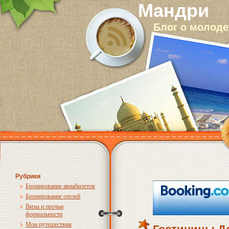
Мандри
Блог о молод
Рубрики
Бронирование авиабилетов
Бронирование отелей
Визы и прочьи
формальности
Мои путешествия