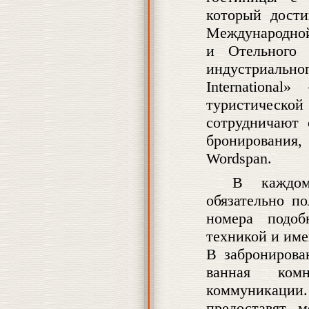
который дости
Международно
и Отельного 
индустриально
Internationa
туристической
сотрудничают
бронирования,
Wordspan.
В каждом
обязательно п
номера подоб
техникой и им
В забронирова
ванная комн
коммуникации
предоставят 