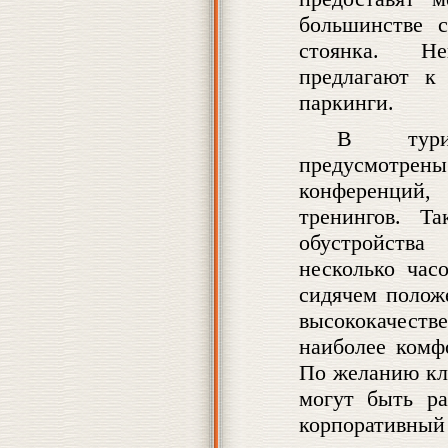
большинстве с
стоянка. Не
предлагают к
паркинги.
В турис
предусмотре
конференций
тренингов. Т
обустройства
несколько час
сидячем полож
высококачест
наиболее комф
По желанию кл
могут быть ра
корпоративны