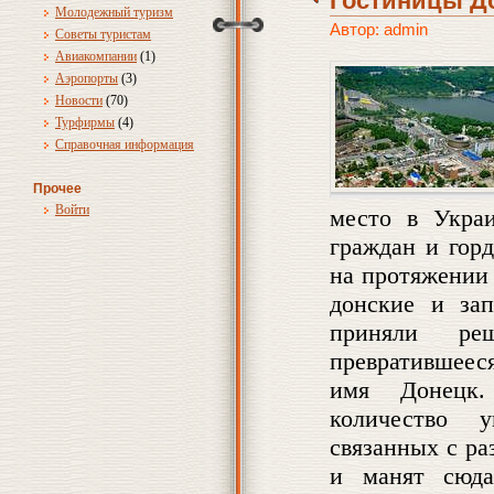
Гостиницы Д
Молодежный туризм
Автор: admin
Советы туристам
Авиакомпании
(1)
Аэропорты
(3)
Новости
(70)
Турфирмы
(4)
Справочная информация
Прочее
Войти
место в Украи
граждан и горд
на протяжении
донские и зап
приняли реш
превратившеес
имя Донецк.
количество 
связанных с ра
и манят сюда