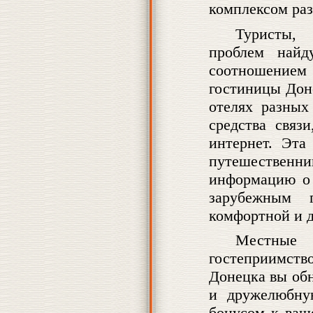
комплексом раз
Туристы, 
проблем найд
соотношение
гостиницы Дон
отелях разных
средства связ
интернет. Эта
путешественн
информацию о 
зарубежным г
комфортной и д
Местные
гостеприимств
Донецка вы об
и дружелюбну
бонусом к ваш