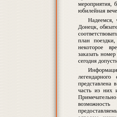
мероприятия, 
юбилейная вече
Надеемся, 
Донецк, обязате
соответствова
план поездки,
некоторое вр
заказать номе
сегодня допуст
Информация
легендарного
представлена 
часть из них 
Примечатель
возможнос
предоставляе