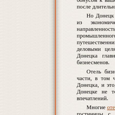
после длительн
Но Донецк 
из экономич
направленнос
промышленно
путешественник
деловыми цел
Донецка глав
бизнесменов.
Отель биз
части, в том 
Донецка, и это
Донецке не т
впечатлений.
Многие
от
гостиницы с 