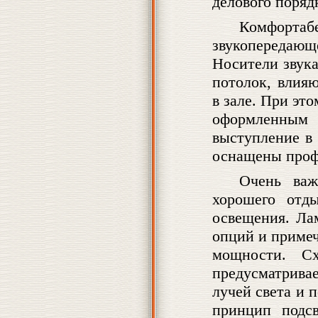
делового поряд
Комфортаб
звукопередаю
Носители звука
потолок, влия
в зале. При эт
оформленным
выступление в
оснащены проф
Очень важ
хорошего отды
освещения. Ла
опций и приме
мощности. Сх
предусматрива
лучей света и 
принцип подсв