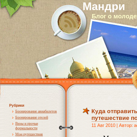
Мандри
Блог о молод
Рубрики
Куда отправить
Бронирование авиабилетов
путешествие п
Бронирование отелей
Визы и прочьи
11 Авг 2010 | Автор: 
формальности
Мои путешествия