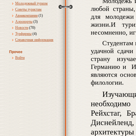
Молодежь и
Молодежный туризм
любой страны,
Советы туристам
для молодежи
Авиакомпании
(1)
Аэропорты
(3)
жизни.И тур
Новости
(70)
несомненно, иг
Турфирмы
(4)
Справочная информация
Студентам 
удачной сдачи
Прочее
страну изуча
Войти
Германию и Ит
являются осно
филологии.
Изучающ
необходимо
Рейхстаг, Б
Диснейлен
архитекту