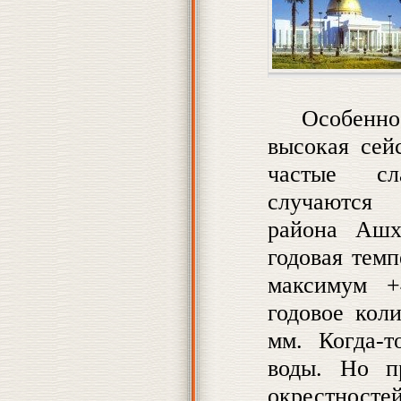
Особенн
высокая сей
частые сл
случаются 
района Ашх
годовая темп
максимум +
годовое кол
мм. Когда-т
воды. Но п
окрестносте