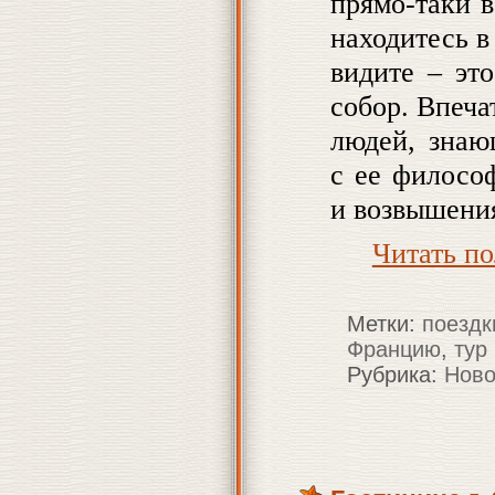
прямо-таки 
находитесь в
видите – эт
собор. Впеча
людей, знаю
с ее филосо
и возвышени
Читать п
Метки:
поездк
Францию
,
тур
Рубрика:
Ново