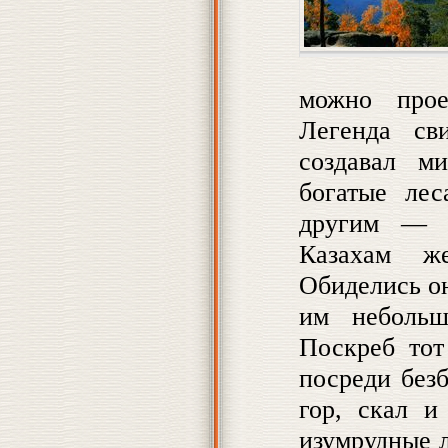
можно прое
Легенда сви
создавал м
богатые лес
другим — в
Казахам ж
Обиделись он
им неболь
Поскреб тот
посреди без
гор, скал и
изумрудные л