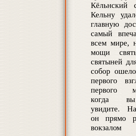
Кёльнский с
Кельну удал
главную дос
самый впеч
всем мире, 
мощи свят
святыней дл
собор ошело
первого взг
первого мо
когда в
увидите. На
он прямо р
вокзалом К