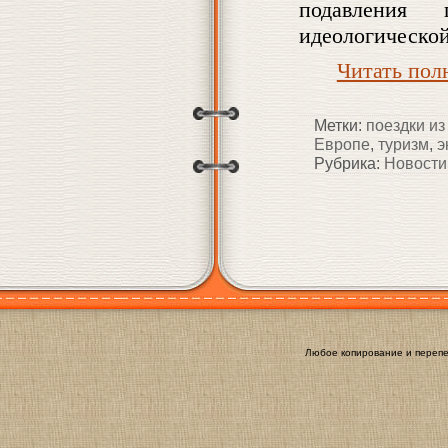
подавления 
идеологическо
Читать по
Метки:
поездки и
Европе
,
туризм
,
э
Рубрика:
Новости
Любое копирование и перепе