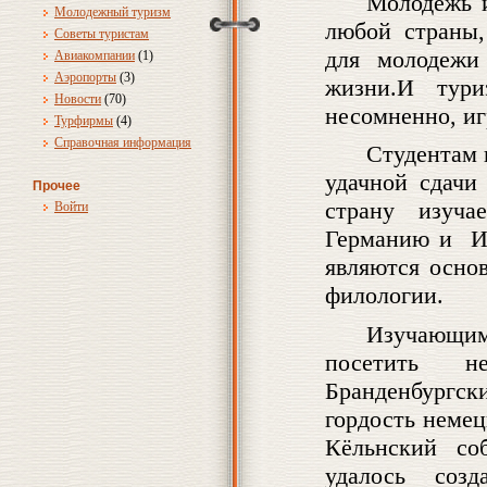
Молодежь и
Молодежный туризм
любой страны,
Советы туристам
для молодежи
Авиакомпании
(1)
Аэропорты
(3)
жизни.И тур
Новости
(70)
несомненно, иг
Турфирмы
(4)
Справочная информация
Студентам 
удачной сдачи
Прочее
страну изуча
Войти
Германию и Ит
являются осно
филологии.
Изучающим
посетить н
Бранденбургск
гордость немец
Кёльнский со
удалось соз