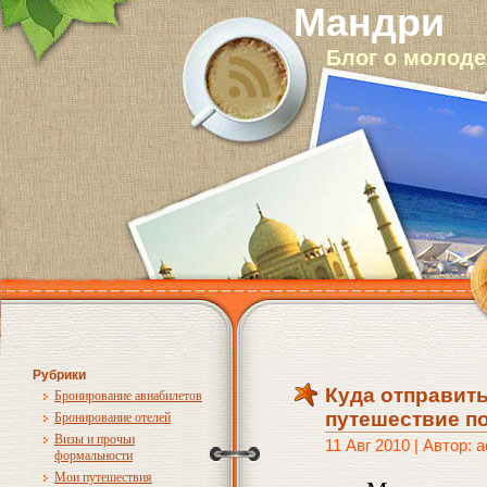
Мандри
Блог о молод
Рубрики
Куда отправить
Бронирование авиабилетов
путешествие п
Бронирование отелей
Визы и прочьи
11 Авг 2010 | Автор: 
формальности
Мои путешествия