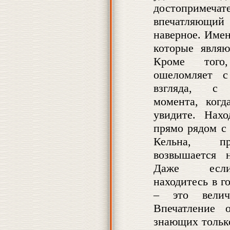
достоприме
впечатляющий
наверное. Имен
которые являю
Кроме то
ошеломляет с
взгляда, с 
момента, когд
увидите. Нахо
прямо рядом с
Кельна, пря
возвышается 
Даже ес
находитесь в г
– это велич
Впечатление 
знающих тольк