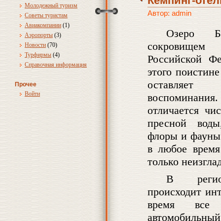
Кемпинг-отел
Молодежный туризм
Автор: admin
Советы туристам
Авиакомпании
(1)
Озеро Ба
Аэропорты
(3)
сокровищем
Новости
(70)
Турфирмы
(4)
Российской Фе
Справочная информация
этого поистине
оставляет 
Прочее
Войти
воспомина
отличается чи
пресной воды
флоры и фауны
в любое время
только неизгла
В регион
происходит ин
время все 
автомобильный