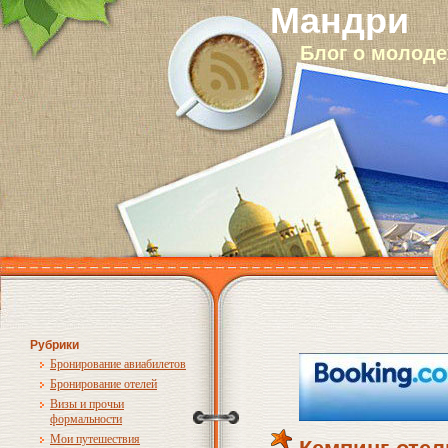
Мандри
Блог о молод
Рубрики
Бронирование авиабилетов
Бронирование отелей
Визы и прочьи
формальности
Мои путешествия