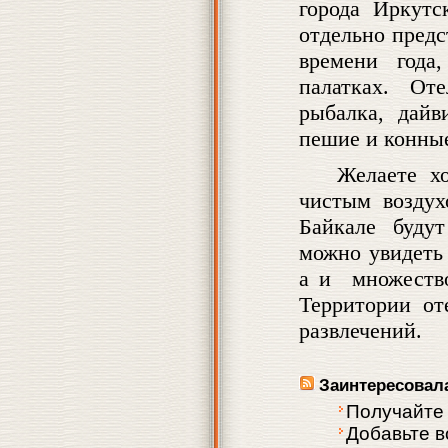
города Иркутс
отдельно предс
времени года
палатках. От
рыбалка, дайв
пешие и конные
Желаете х
чистым возду
Байкале буду
можно увидеть
а и множество
Территории о
развлечений.
Заинтересовал
Получайте
Добавьте в