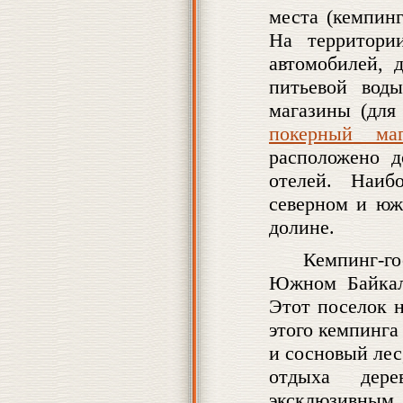
места (кемпинг
На территори
автомобилей, 
питьевой вод
магазины (для
покерный маг
расположено д
отелей. Наиб
северном и юж
долине.
Кемпинг-го
Южном Байкале
Этот поселок н
этого кемпинга
и сосновый ле
отдыха дер
эксклюзивны