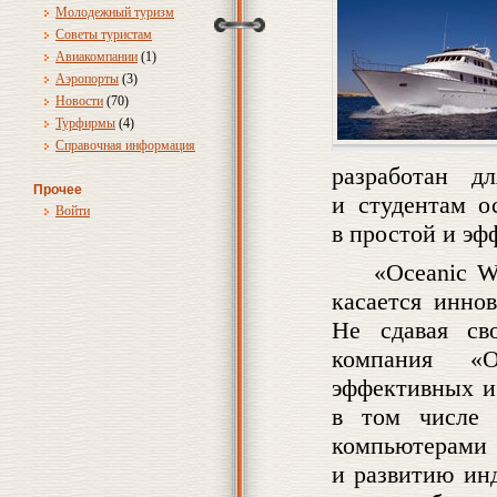
Молодежный туризм
Советы туристам
Авиакомпании
(1)
Аэропорты
(3)
Новости
(70)
Турфирмы
(4)
Справочная информация
разработан д
Прочее
и студентам о
Войти
в простой и эф
«Oceanic W
касается инно
Не сдавая св
компания «O
эффективных и
в том числе 
компьютерам
и развитию ин