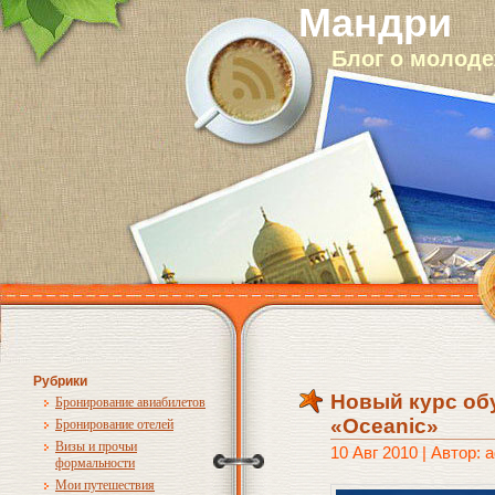
Мандри
Блог о молод
Рубрики
Новый курс об
Бронирование авиабилетов
«Oceanic»
Бронирование отелей
Визы и прочьи
10 Авг 2010 | Автор: 
формальности
Мои путешествия