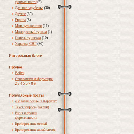
формальности
(6)
Дальнее зарубежье
(30)
Другое
(30)
Европа
(8)
Мои путешествия
(11)
Молодежный туризм
(1)
Советы туристам
(10)
Украина, СНГ
(30)
Интересные блоги
Прочее
Войти
Справочная информация
2
3
4
5
6
7
8
9
Популярные посты
«Золотая осень» в Карпатах
Текст запроса (заявки)
Визы и прочьи
формальности
Бронирование отелей
Бронирование авиабилетов