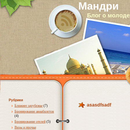
Мандри
Блог о молод
Рубрики
asasdfsadf
Ближнее зарубежье
(7)
Бронирование авиабилетов
(4)
Бронирование отелей
(5)
Визы и прочьи