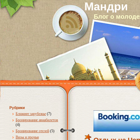
Мандри
Блог о молод
Рубрики
Ближнее зарубежье
(7)
Бронирование авиабилетов
(4)
Бронирование отелей
(5)
Визы и прочьи