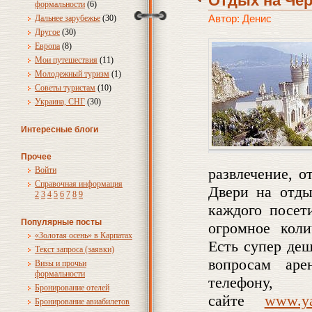
Отдых на Че
формальности
(6)
Автор: Денис
Дальнее зарубежье
(30)
Другое
(30)
Европа
(8)
Мои путешествия
(11)
Молодежный туризм
(1)
Советы туристам
(10)
Украина, СНГ
(30)
Интересные блоги
Прочее
Войти
развлечение, о
Справочная информация
Двери на отды
2
3
4
5
6
7
8
9
каждого посет
Популярные посты
огромное коли
«Золотая осень» в Карпатах
Есть супер деш
Текст запроса (заявки)
вопросам ар
Визы и прочьи
формальности
телефон
Бронирование отелей
сайте
www.ya
Бронирование авиабилетов