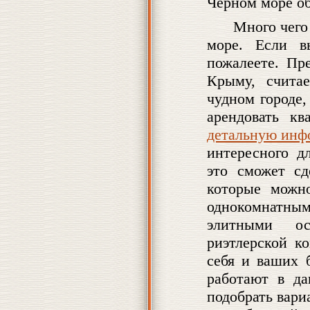
Черном море о
Много чего
море. Если 
пожалеете. Пр
Крыму, счита
чудном городе,
арендовать к
детальную ин
интересного д
это сможет сд
которые можно
однокомнатн
элитными ос
риэтлерской к
себя и ваших 
работают в да
подобрать вари