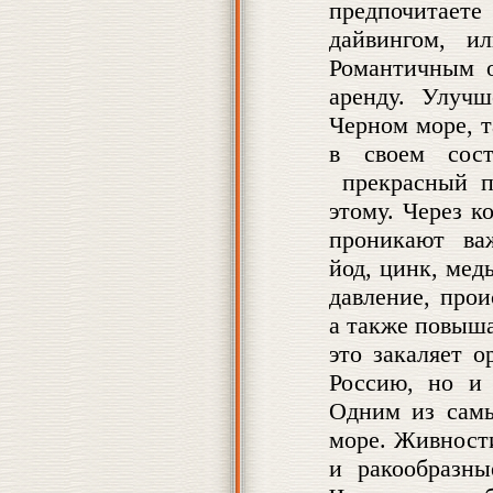
предпочитаете
дайвингом, и
Романтичным о
аренду. Улучш
Черном море, т
в своем сост
прекрасный п
этому. Через к
проникают важ
йод, цинк, мед
давление, про
а также повыша
это закаляет 
Россию, но и
Одним из самы
море. Живности
и ракообразн