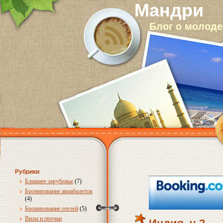
Мандри
Блог о молод
Рубрики
Ближнее зарубежье
(7)
Бронирование авиабилетов
(4)
Бронирование отелей
(5)
Визы и прочьи