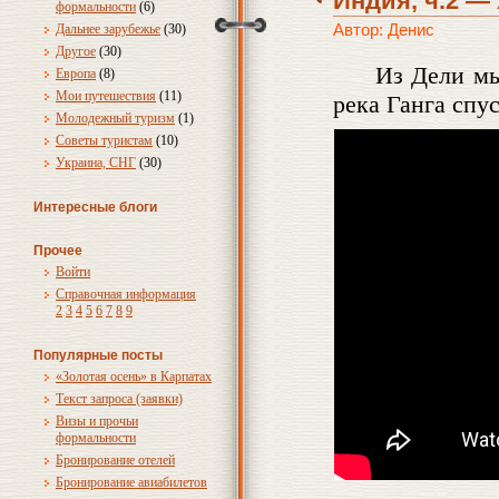
Индия, ч.2 —
формальности
(6)
Автор: Денис
Дальнее зарубежье
(30)
Другое
(30)
Из Дели мы
Европа
(8)
Мои путешествия
(11)
река Ганга спус
Молодежный туризм
(1)
Советы туристам
(10)
Украина, СНГ
(30)
Интересные блоги
Прочее
Войти
Справочная информация
2
3
4
5
6
7
8
9
Популярные посты
«Золотая осень» в Карпатах
Текст запроса (заявки)
Визы и прочьи
формальности
Бронирование отелей
Бронирование авиабилетов