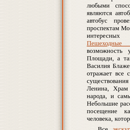
любыми спосо
являются авто
автобус про
проспектам Мо
интересных 
Пешеходные 
возможность 
Площади, а та
Василия Блаже
отражает все 
существовани
Ленина, Храм
народа, и сам
Небольшие расс
посещение к
человека, кото
Все
экску