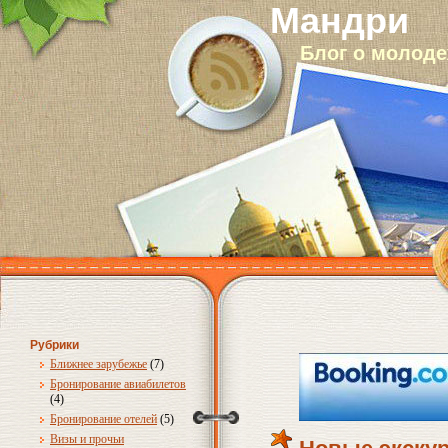
Мандри
Блог о молод
Рубрики
Ближнее зарубежье
(7)
Бронирование авиабилетов
(4)
Бронирование отелей
(5)
Визы и прочьи