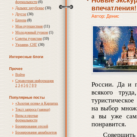
Новые экскур
формальности
(6)
впечатления!
Дальнее зарубежье
(30)
Другое
(30)
Автор: Денис
Европа
(8)
Мои путешествия
(11)
Молодежный туризм
(1)
Советы туристам
(10)
Украина, СНГ
(30)
Интересные блоги
Прочее
Войти
Справочная информация
России. Да и 
2
3
4
5
6
7
8
9
всякого труд
Популярные посты
туристическое
«Золотая осень» в Карпатах
на выбор множ
Текст запроса (заявки)
а вы уже сам
Визы и прочьи
формальности
понравится.
Бронирование отелей
Бронирование авиабилетов
Совершить