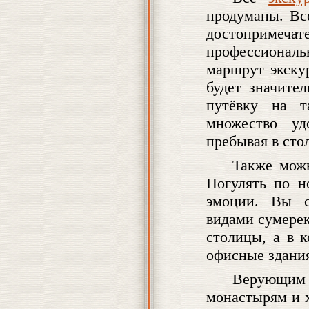
продуманы. Вс
достопримеча
профессионал
маршрут экску
будет значите
путёвку на т
множество уд
пребывая в сто
Также мож
Погулять по н
эмоции. Вы с
видами сумерек
столицы, а в 
офисные здани
Верующим
монастырям и 