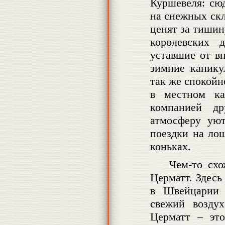
Куршевеля: сюд
на снежных скл
ценят за тишин
королевских 
уставшие от в
зимние канику
так же спокойн
в местном ка
компанией др
атмосферу ую
поездки на ло
коньках.
Чем-то сх
Церматт. Здесь
в Швейцарии 
свежий воздух
Церматт – это