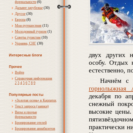
формальности
(6)
Дальнее зарубежье
(30)
Другое
(30)
Европа
(8)
Мои путешествия
(11)
Молодежный туризм
(1)
Советы туристам
(10)
Украина, СНГ
(30)
двух других н
Интересные блоги
особу. Отдых 
Прочее
естественно, по
Войти
Справочная информация
Начнём с 
2
3
4
5
6
7
8
9
горнолыжная 
декабря по ап
Популярные посты
«Золотая осень» в Карпатах
снежный покро
Текст запроса (заявки)
высокие цены.
Визы и прочьи
формальности
пятизвёздоч
Бронирование отелей
практически ни
Бронирование авиабилетов