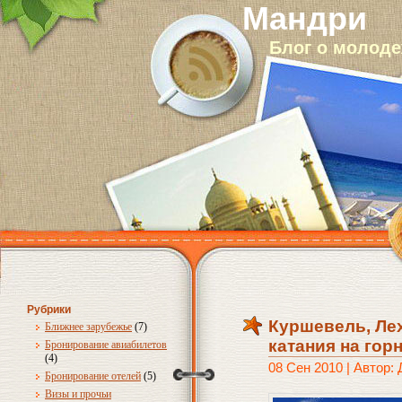
Мандри
Блог о молод
Рубрики
Куршевель, Ле
Ближнее зарубежье
(7)
катания на го
Бронирование авиабилетов
(4)
08 Сен 2010 | Автор:
Бронирование отелей
(5)
Визы и прочьи