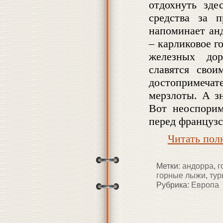
отдохнуть зде
средства за 
напоминает ан
– карликовое г
железных дор
славятся сво
достопримеча
мерзлоты. А зн
Вот неоспорим
перед француз
Читать по
Метки:
андорра
,
г
горные лыжи
,
тур
Рубрика:
Европа