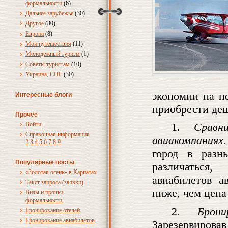
формальности
(6)
Дальнее зарубежье
(30)
Другое
(30)
Европа
(8)
Мои путешествия
(11)
Молодежный туризм
(1)
Советы туристам
(10)
Украина, СНГ
(30)
экономии на п
Интересные блоги
приобрести де
Прочее
Войти
1.
Сравн
Справочная информация
авиакомпаниях
2
3
4
5
6
7
8
9
город в разн
Популярные посты
различаться
«Золотая осень» в Карпатах
авиабилетов а
Текст запроса (заявки)
ниже, чем цена
Визы и прочьи
формальности
2.
Брон
Бронирование отелей
Бронирование авиабилетов
Зарезервирова