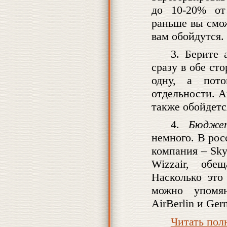
до 10-20% от
раньше вы смо
вам обойдутся.
3. Берите 
сразу в обе ст
одну, а пот
отдельности. 
также обойдетс
4.
Бюджет
немного. В рос
компания – Sky
Wizzair, обе
Насколько это
можно упомян
AirBerlin и Ge
Читать по