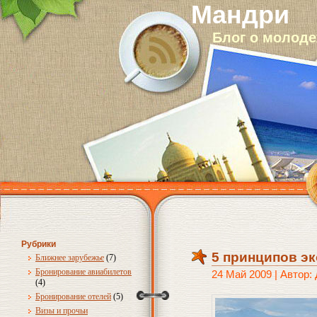
Мандри
Блог о молод
Рубрики
5 принципов э
Ближнее зарубежье
(7)
Бронирование авиабилетов
24 Май 2009 | Автор:
(4)
Бронирование отелей
(5)
Визы и прочьи