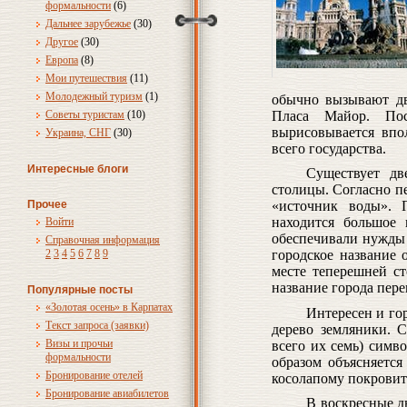
формальности
(6)
Дальнее зарубежье
(30)
Другое
(30)
Европа
(8)
Мои путешествия
(11)
Молодежный туризм
(1)
обычно вызывают дв
Советы туристам
(10)
Пласа Майор. Пос
вырисовывается впо
Украина, СНГ
(30)
всего государства.
Интересные блоги
Существует дв
столицы. Согласно пе
Прочее
«источник воды». 
находится большое 
Войти
обеспечивали нужды 
Справочная информация
2
3
4
5
6
7
8
9
городское название 
месте теперешней с
название города пере
Популярные посты
«Золотая осень» в Карпатах
Интересен и го
Текст запроса (заявки)
дерево земляники. С
Визы и прочьи
всего их семь) симв
формальности
образом объясняется
Бронирование отелей
косолапому покровит
Бронирование авиабилетов
В воскресные д