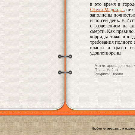
в это время в город
Отели Мадрида
, не 
заполнены полностью
и по сей день. В Ис
с разделением на а
смерти. Как правило,
корриды тоже иногд
требования полного з
власти и тратят св
удовлетворены.
Метки:
арена для корр
Пласа Майор
.
Рубрика:
Европа
Любое копирование и перепе