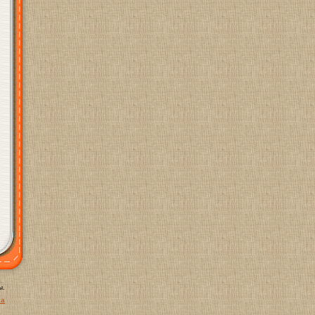
ы.
ua