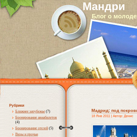
Мандри
Блог о молод
Рубрики
Мадрид: под покро
Ближнее зарубежье
(7)
18 Янв 2011 | Автор: Денис
Бронирование авиабилетов
(4)
Бронирование отелей
(5)
Визы и прочьи