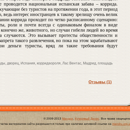
е проводится национальная испанская забава – коррида.
скучающие без туристов на протяжении года, в этот период
, ведь интерес иностранцев к такому зрелищу очень велик
пании коррида проходит по четко расписанному сценарию:
кты, роли и почти всегда с одинаковым финалом в виде
 конечно же, животного, но случаи гибели людей во время
а случаются. Это вызывает протесты общественности и
апрета такого развлечения, но пока на этом зарабатывают
ои деньги туристы, вряд ли такие требования будут
иды
,
дворец
,
Испания
,
корридаороля
,
Лас Вентас
,
Мадрид
,
площадь
Отзывы (1)
© 2009-2013
Мандри
.
Кучерявый Денис
. Все права защищен
чатка материалов сайта разрешается только при наличии активной ссылки на
mandru.org.