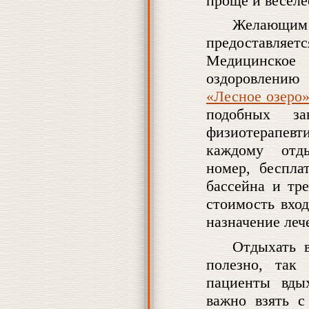
проще и веселе
Желающим
предоставляет
Медицинское
оздоровлени
«Лесное озеро
подобных зав
физиотерапев
каждому отд
номер, беспла
бассейна и тр
стоимость вход
назначение леч
Отдыхать в
полезно, так
пациенты вды
важно взять с