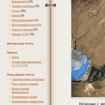
формальности
(6)
Дальнее зарубежье
(30)
Другое
(30)
Европа
(8)
Мои путешествия
(11)
Молодежный туризм
(1)
Советы туристам
(10)
Украина, СНГ
(30)
Интересные блоги
Прочее
Войти
Справочная информация
2
3
4
5
6
7
8
9
Популярные посты
«Золотая осень» в Карпатах
Текст запроса (заявки)
Визы и прочьи
формальности
Бронирование отелей
Бронирование авиабилетов
Несколько с за