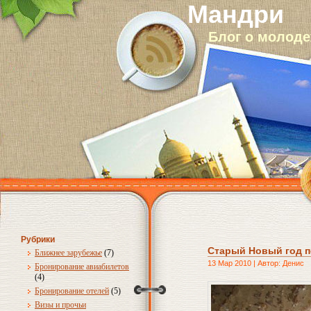
Мандри
Блог о молод
Рубрики
Старый Новый год п
Ближнее зарубежье
(7)
13 Мар 2010 | Автор: Денис
Бронирование авиабилетов
(4)
Бронирование отелей
(5)
Визы и прочьи