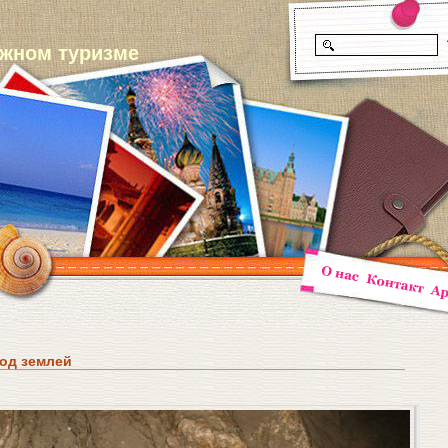
ежном туризме
од землей