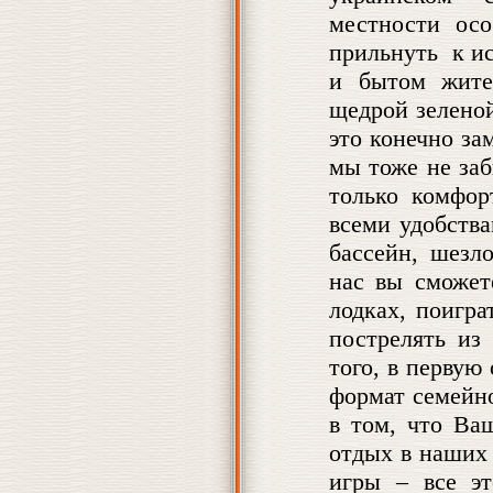
местности ос
прильнуть к ис
и бытом жите
щедрой зеленой
это конечно за
мы тоже не заб
только комфор
всеми удобства
бассейн, шезл
нас вы сможет
лодках, поигра
пострелять из
того, в первую
формат семейн
в том, что Ва
отдых в наших 
игры – все эт