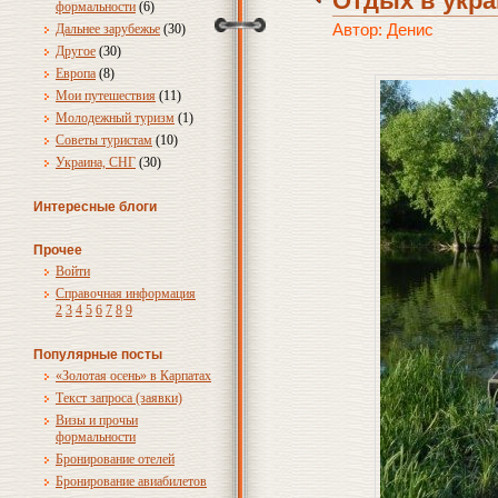
Отдых в укра
формальности
(6)
Автор: Денис
Дальнее зарубежье
(30)
Другое
(30)
Европа
(8)
Мои путешествия
(11)
Молодежный туризм
(1)
Советы туристам
(10)
Украина, СНГ
(30)
Интересные блоги
Прочее
Войти
Справочная информация
2
3
4
5
6
7
8
9
Популярные посты
«Золотая осень» в Карпатах
Текст запроса (заявки)
Визы и прочьи
формальности
Бронирование отелей
Бронирование авиабилетов