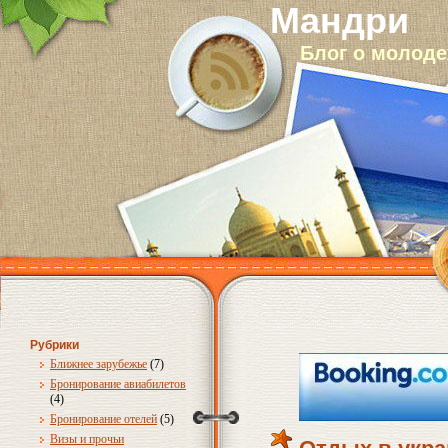
Мандри
Блог о молод
Рубрики
Ближнее зарубежье
(7)
Бронирование авиабилетов
(4)
Бронирование отелей
(5)
Визы и прочьи