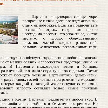
и.
Партенит олицетворяет солнце, море,
прекрасные пляжи, здесь вас ждет активный
отдых на побережье. Если вы предпочитаете
пассивынй отдых, тогда вам просто
необходимо посетить это ухоженное, чистое
местечко с хорошо оборудованными
пляжами, массой водных развлечений,
большим количеством всевозможных кафе,
ый воздух способствует оздоровлению любого организма,
ию от мелких болячек и способствует предотвращению их
щем. В Партените мелководные пляжи и большим
 развлечений, что манит сюда туристов с детьми. Самые
божают посещать местный Партенитский дельфинарий,
он радует своих гостей новыми программами с морскими
 которых каждый желающий может искупаться с ними в
артенит запросто оставляет только самые приятные
емьи.
 отдых в Крыму Партенит предлагает на любой вкус. В
ают любители спокойного и безмятежного релакса. Но
ром всех, кому нравится веселиться, это центр вечернего