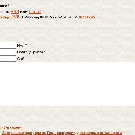
ация?
ты по
RSS
или
E-mail
.
енды ЖЖ
, присоединяйтесь ко мне на
твиттере
.
Имя *
Почта (скрыта) *
Сайт
 «5-й сезон»
Интересные прогулки по Гоа – экскурсии, достопримечательности