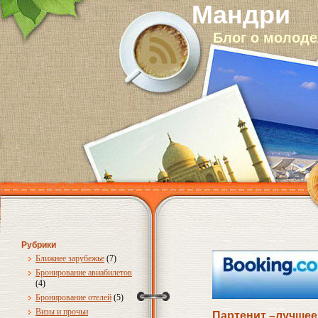
Мандри
Блог о молод
Рубрики
Ближнее зарубежье
(7)
Бронирование авиабилетов
(4)
Бронирование отелей
(5)
Визы и прочьи
Партенит –лучшее