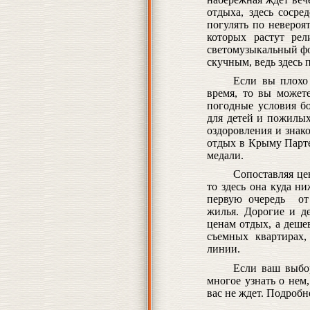
отдыха, здесь соср
погулять по невероя
которых растут рел
светомузыкальный фо
скучным, ведь здесь 
Если вы плохо 
время, то вы может
погодные условия б
для детей и пожилых
оздоровления и знак
отдых в Крыму Парте
медали.
Сопоставляя це
то здесь она куда н
первую очередь от
жилья. Дорогие и д
ценам отдых, а деше
съемных квартирах,
линии.
Если ваш выбо
многое узнать о нем,
вас не ждет. Подроб