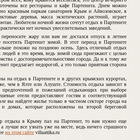
едоточены все рестораны и кафе Партенита. Днем можно
тно красивым паркам санаториев Крым и Айвозовское, в
иктовые деревья, масса экзотических растений, играет
нтан. Любители ночной жизни сочтут отдых в Партените
практически нет ночных увеселительных заведений.
переносите жару или вам не достался отпуск в летнее
е посетить Партенит зимой. В этот период в Партените
ольше похожи на позднюю осень. Здесь отличный отдых
 людей в это время, ведь зимой сюда приезжают с целью
омства с достопримечательностями города. Да и к тому же
нит предлагает недорогой, а это только приятная сторона
ны на отдых в Партените и в других крымских курортах,
иже, чем в Ялте или Алуште. Стоимость отдыха зависит в
 предпочтений и пожеланий отдыхающих при выборе
ешевые отели предоставляют гостям и соответствующий
вле вы найдете жилье только в частном секторе города на
 и домах, которые расположены на второй береговой
р отдыха в Крыму пал на Партенит, то вам нужно еще
 а лучше все узнать уже на месте, ведь ничего страшного
нее
на этом сайте
villaattika.ru