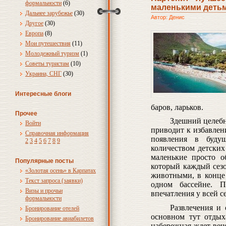
формальности
(6)
маленькими детьм
Дальнее зарубежье
(30)
Автор: Денис
Другое
(30)
Европа
(8)
Мои путешествия
(11)
Молодежный туризм
(1)
Советы туристам
(10)
Украина, СНГ
(30)
Интересные блоги
баров, ларьков.
Прочее
Здешний целебн
Войти
приводит к избавлен
Справочная информация
появления в буду
2
3
4
5
6
7
8
9
количеством детских
маленькие просто о
Популярные посты
который каждый сез
«Золотая осень» в Карпатах
животными, в конце
Текст запроса (заявки)
одном бассейне. П
Визы и прочьи
впечатления у всей с
формальности
Развлечения и
Бронирование отелей
основном тут отдых
Бронирование авиабилетов
набережная ждет вече