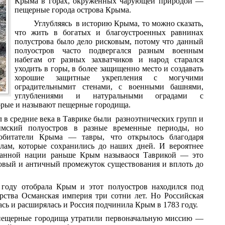
Крыма в горах, окруженных чарующей природой —
пещерные города острова Крыма.
Углубляясь в историю Крыма, то можно сказать,
что жить в богатых и благоустроенных равнинах
полустрова было дело рисковым, потому что данный
полуостров часто подвергался разным военным
набегам от разных захватчиков и народ старался
уходить в горы, в более защищенно место и создавать
хорошие защитные укрепления с могучими
оградительнымит стенами, с военными башнями,
углублениями и натуральными оградами с
орые и называют пещерные городища.
л в средние века в Таврике были разноэтнических групп и
ымский полуостров в разные временные периоды, но
обитатели Крыма — тавры, что открылось благодаря
лам, которые сохранились до наших дней. И вероятнее
 данной нации раньше Крым называося Таврикой — это
овый и античный промежуток существования и вплоть до
 году отобрала Крым и этот полуостров находился под
рства Османская империя три сотни лет. Но Российская
сь и расширялась и Россия подчинила Крым в 1783 году.
 пещерные городища утратили первоначальную миссию —