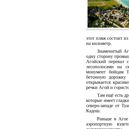
этот пляж состоит из
на километр.
Знаменитый Аг
одну сторону промыш
Агойский перевал с
лесополосами на с
монумент бойцам Т
бетонную дорожку и
открывается красив
речки Агой и горист
Там ещё есть д
которые имеет гладк
северо-западе от Т
Кадош.
Раньше в Агое 
аэропортную взле