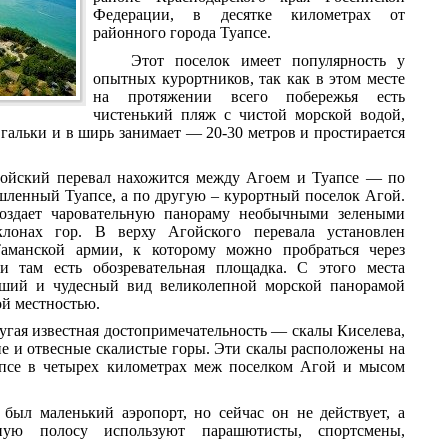
Федерации, в десятке километрах от
районного города Туапсе.
Этот поселок имеет популярность у
опытных курортников, так как в этом месте
на протяжении всего побережья есть
чистенький пляж с чистой морской водой,
 гальки и в ширь занимает — 20-30 метров и простирается
ойский перевал нахожится между Агоем и Туапсе — по
ленный Туапсе, а по другую – курортный поселок Агой.
оздает чаровательную панораму необычными зелеными
клонах гор. В верху Агойского перевала установлен
аманской армии, к которому можно пробраться через
 там есть обозревательная площадка. С этого места
еший и чудесный вид великолепной морской панорамой
ой местностью.
ругая известная достопримечательность — скалы Киселева,
ие и отвесные скалистые горы. Эти скалы расположены на
уапсе в четырех километрах меж поселком Агой и мысом
был маленький аэропорт, но сейчас он не действует, а
тную полосу используют парашютисты, спортсмены,