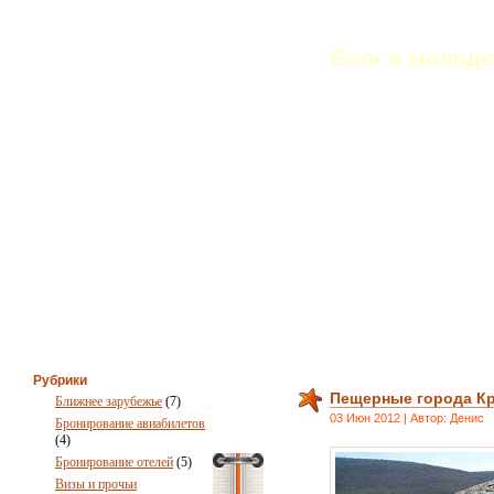
Мандри
Блог о молод
Рубрики
Пещерные города К
Ближнее зарубежье
(7)
03 Июн 2012 | Автор: Денис
Бронирование авиабилетов
(4)
Бронирование отелей
(5)
Визы и прочьи