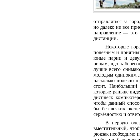
отправляться за гор
но далеко не все пр
направление — это 
дистанции.
Некоторые гор
полезным и приятным
юные парни и деву
рощам, вдоль берего
лучше всего снимаю
молодым одиноким л
насколько полезно п
стоит. Наибольший 
которые раньше виде
дисплеях компьютер
чтобы данный спосо
бы без всяких эксце
серьёзностью и ответ
В первую оче
вместительный, что
рюкзак необходимо п
чтобы он был макси