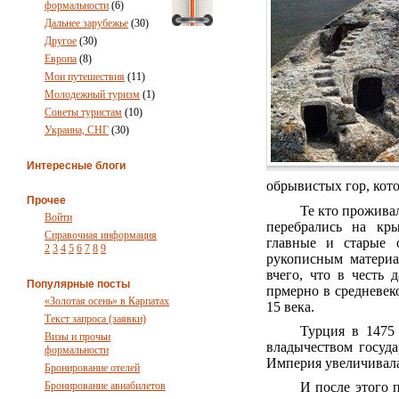
формальности
(6)
Дальнее зарубежье
(30)
Другое
(30)
Европа
(8)
Мои путешествия
(11)
Молодежный туризм
(1)
Советы туристам
(10)
Украина, СНГ
(30)
Интересные блоги
обрывистых гор, кот
Прочее
Те кто прожива
Войти
перебрались на кр
Справочная информация
главные и старые 
2
3
4
5
6
7
8
9
рукописным материа
вчего, что в честь
Популярные посты
прмерно в средневек
«Золотая осень» в Карпатах
15 века.
Текст запроса (заявки)
Турция в 1475
Визы и прочьи
владычеством госуда
формальности
Империя увеличивала
Бронирование отелей
Бронирование авиабилетов
И после этого