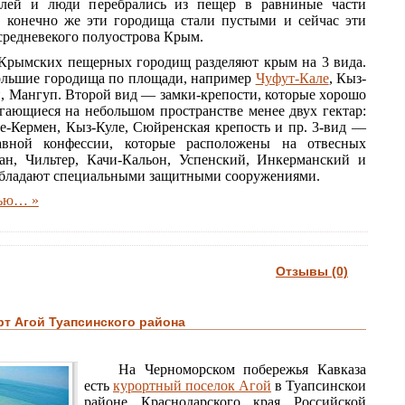
елей и люди перебрались из пещер в равниные части
 конечно же эти городища стали пустыми и сейчас эти
редневекого полуострова Крым.
Крымских пещерных городищ разделяют крым на 3 вида.
льшие городища по площади, например
Чуфут-Кале
, Кыз-
, Мангуп. Второй вид — замки-крепости, которые xорошо
гающиеся на небольшом пространстве менее двух гектар:
пе-Кермен, Кыз-Куле, Сюйренская крепость и пр. 3-вид —
авной конфессии, которые расположены на отвесных
ан, Чильтер, Качи-Кальон, Успенский, Инкерманский и
 обладают специальными защитными сооружениями.
тью… »
Отзывы (0)
т Агой Туапсинского района
На Черноморском побережья Кавказа
есть
курортный поселок Агой
в Туапсинскои
районе Краснодарского края Российской