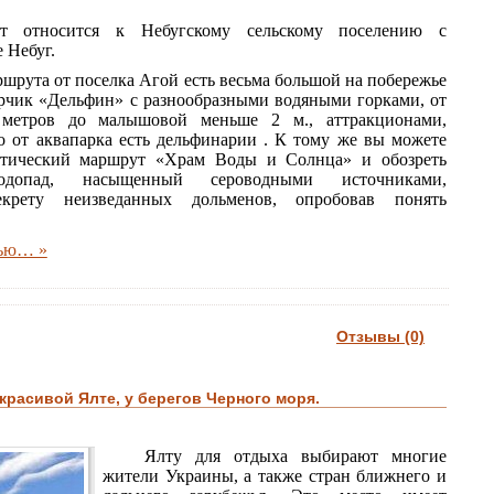
т относится к Небугскому сельскому поселению с
 Небуг.
ршрута от поселка Агой есть весьма большой на побережье
рчик «Дельфин» с разнообразными водяными горками, от
метров до малышовой меньше 2 м., аттракционами,
о от аквапарка есть дельфинарии . К тому же вы можете
стический маршрут «Храм Воды и Солнца» и обозреть
водопад, насыщенный сероводными источниками,
екрету неизведанных дольменов, опробовав понять
тью… »
Отзывы (0)
красивой Ялте, у берегов Черного моря.
Ялту для отдыха выбирают многие
жители Украины, а также стран ближнего и