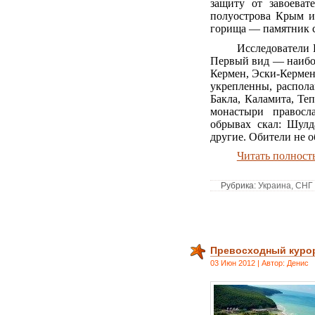
защиту от завоеват
полуострова Крым и
горища — памятник с
Исследователи 
Первый вид — наибо
Кермен, Эски-Кермен
укрепленны, распола
Бакла, Каламита, Те
монастыри правосл
обрывах скал: Шулд
другие. Обители не
Читать полнос
Рубрика:
Украина, СНГ
Превосходный курор
03 Июн 2012 | Автор: Денис