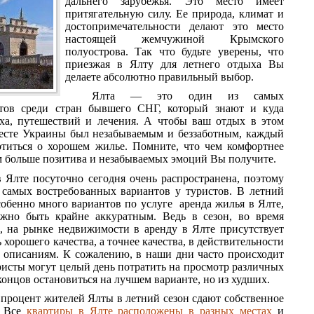
дальнего зарубежья. Это место имеет
притягательную силу. Ее природа, климат и
достопримечательности делают это место
настоящей жемчужиной Крымского
полуострова. Так что будьте уверены, что
приезжая в Ялту для летнего отдыха Вы
делаете абсолютно правильный выбор.
Ялта — это один из самых
тов среди стран бывшего СНГ, который знают и куда
ха, путешествий и лечения. А чтобы ваш отдых в этом
есте Украины был незабываемым и беззаботным, каждый
отиться о хорошем жилье. Помните, что чем комфортнее
ем больше позитива и незабываемых эмоций Вы получите.
 Ялте посуточно сегодня очень распространена, поэтому
 самых востребованных вариантов у туристов. В летний
собенно много вариантов по услуге аренда жилья в Ялте,
жно быть крайне аккуратным. Ведь в сезон, во время
, на рынке недвижимости в аренду в Ялте присутствует
 хорошего качества, а точнее качества, в действительности
 описаниям. К сожалению, в наши дни часто происходит
уристы могут целый день потратить на просмотр различных
концов остановиться на лучшем варианте, но из худших.
процент жителей Ялты в летний сезон сдают собственное
. Все
квартиры в Ялте расположены в разных местах
и