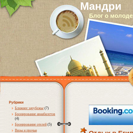
Мандри
Блог о молод
Рубрики
Ближнее зарубежье
(7)
Бронирование авиабилетов
(4)
Бронирование отелей
(5)
Визы и прочьи