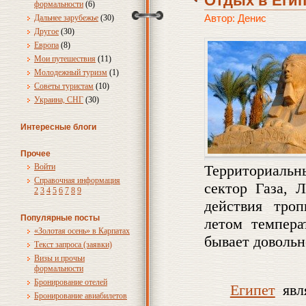
Отдых в Егип
формальности
(6)
Автор: Денис
Дальнее зарубежье
(30)
Другое
(30)
Европа
(8)
Мои путешествия
(11)
Молодежный туризм
(1)
Советы туристам
(10)
Украина, СНГ
(30)
Интересные блоги
Прочее
Войти
Территориальн
Справочная информация
сектор Газа, 
2
3
4
5
6
7
8
9
действия троп
Популярные посты
летом темпера
«Золотая осень» в Карпатах
бывает довольн
Текст запроса (заявки)
Визы и прочьи
формальности
Бронирование отелей
Египет
явля
Бронирование авиабилетов