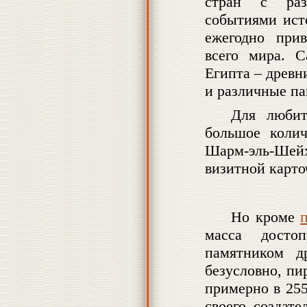
стран с раз
событиями ист
ежегодно при
всего мира. С
Египта – древ
и различные па
Для любит
большое колич
Шарм-эль-Шей
визитной карто
Но кроме
масса достоп
памятником д
безусловно, п
примерно в 255
своего создат