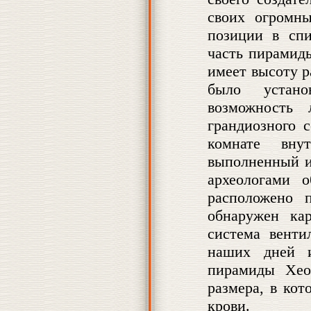
своих огромн
позиции в спи
часть пирамид
имеет высоту р
было устано
возможность 
грандиозного 
комнате вну
выполненный и
археологами 
расположено 
обнаружен ка
система венти
наших дней и
пирамиды Хео
размера, в ко
крови.